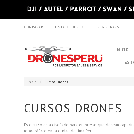
COMPARAR
LISTA DE DESEOS
REGISTRARSE
INICIO
EST
Inicio
Cursos Drones
CURSOS DRONES
Este curso está diseñado para empresas que desean capacita
topográficos en la ciudad de lima Peru.