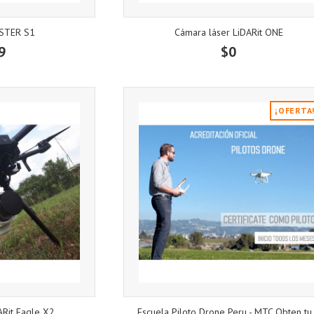
STER S1
Cámara láser LiDARit ONE
9
$0
¡OFERTA
ARit Eagle X2
Escuela Piloto Drone Peru - MTC Obten tu.