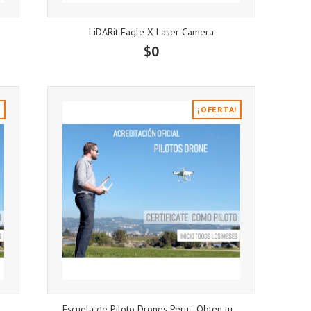
LiDARit Eagle X Laser Camera
$0
!
¡OFERTA!
..
Escuela de Piloto Drones Peru - Obten tu...