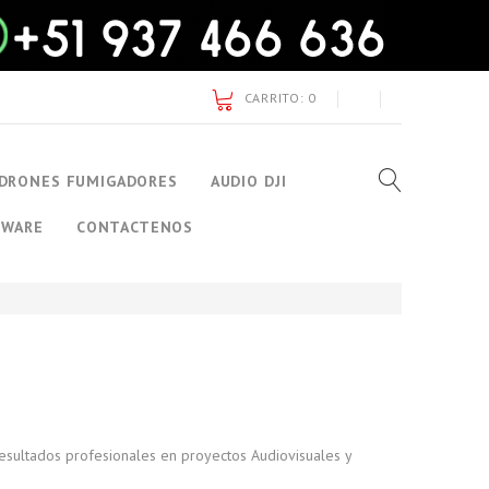
CARRITO:
0
DRONES FUMIGADORES
AUDIO DJI
TWARE
CONTACTENOS
esultados profesionales en proyectos Audiovisuales y