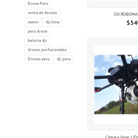
Drone Peru
venta de drones
DJI ROBOMA
$54
nuevo
dji lima
peru drone
bateria dji
drones profesionales
Drones peru
dji peru
Cámara láser LiD