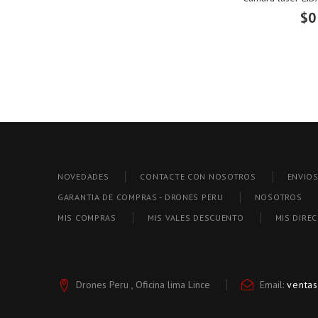
$0
NOVEDADES
CONTACTE CON NOSOTROS
ENVIO
GARANTIA DE COMPRAS - DRONES PERU
NOSOTROS
MIS COMPRAS
MIS VALES DESCUENTO
MIS DIRE
Drones Peru , Oficina lima Lince
Email:
venta