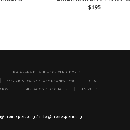
$195
S
PROGRAMA DE AFILIADOS VENDEDORES
SERVICIOS-DRONE-STORE-DRONES-PERU
BLOG
CCIONES
MIS DATOS PERSONALES
MIS VALES
s@dronesperu.org / info@dronesperu.org