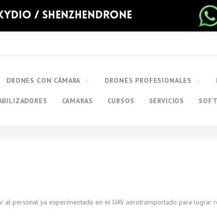
DRONES CON CÁMARA
DRONES PROFESIONALES
ABILIZADORES
CAMARAS
CURSOS
SERVICIOS
SOF
r al personal ya experimentado en el UAV aerotransportado para lograr r