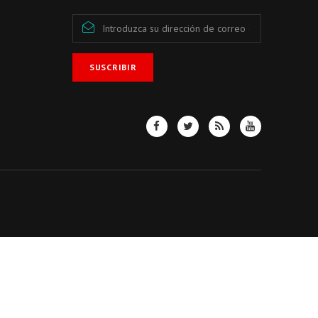
SUSCRIBIR