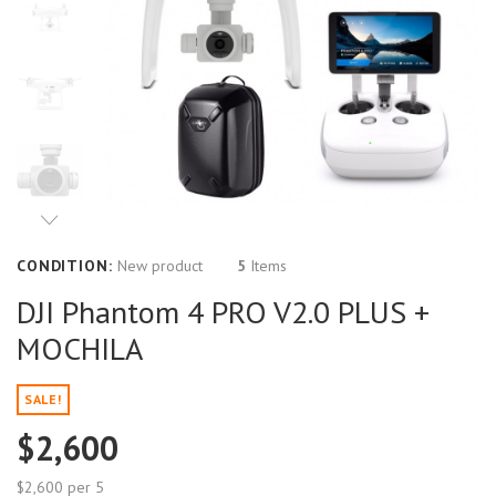
CONDITION:
New product
5
Items
DJI Phantom 4 PRO V2.0 PLUS +
MOCHILA
SALE!
$2,600
$2,600
per 5