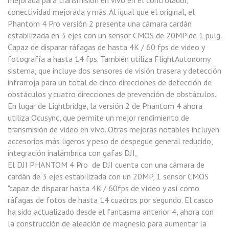
mejorada para transmisión en vivo en el controlador,
conectividad mejorada y más. Al igual que el original, el
Phantom 4 Pro versión 2 presenta una cámara cardán
estabilizada en 3 ejes con un sensor CMOS de 20MP de 1 pulg.
Capaz de disparar ráfagas de hasta 4K / 60 fps de video y
fotografía a hasta 14 fps. También utiliza FlightAutonomy
sistema, que incluye dos sensores de visión trasera y detección
infrarroja para un total de cinco direcciones de detección de
obstáculos y cuatro direcciones de prevención de obstáculos.
En lugar de Lightbridge, la versión 2 de Phantom 4 ahora
utiliza Ocusync, que permite un mejor rendimiento de
transmisión de video en vivo. Otras mejoras notables incluyen
accesorios más ligeros y peso de despegue general reducido,
integración inalámbrica con gafas DJI,
El DJI PHANTOM 4 Pro de DJI cuenta con una cámara de
cardán de 3 ejes estabilizada con un 20MP, 1 sensor CMOS
"capaz de disparar hasta 4K / 60fps de vídeo y así como
ráfagas de fotos de hasta 14 cuadros por segundo. El casco
ha sido actualizado desde el fantasma anterior 4, ahora con
la construcción de aleación de magnesio para aumentar la