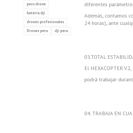
diferentes parámetr
peru drone
bateria dji
Además, contamos con
drones profesionales
24 horas), ante cualq
Drones peru
dji peru
03.TOTAL ESTABILI
El HEXACOPTER V.2, 
podrá trabajar durant
04. TRABAJA EN CU