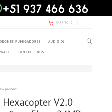
CARRITO:
0
DRONES FUMIGADORES
AUDIO DJI
TWARE
CONTACTENOS
ew product
 Hexacopter V2.0