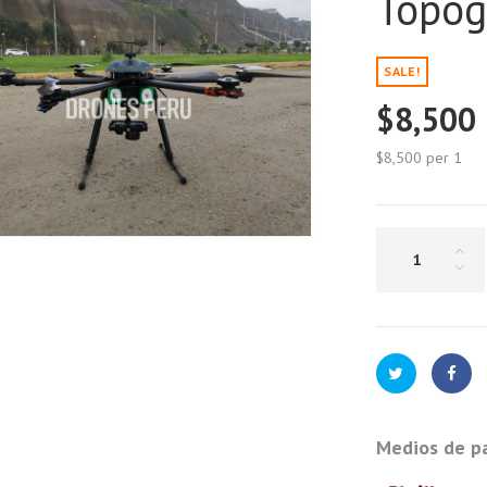
Topog
SALE!
$8,500
$8,500
per 1
Medios de p