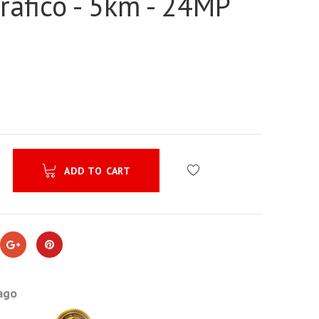
rafico - 5km - 24MP
ADD TO CART
ago