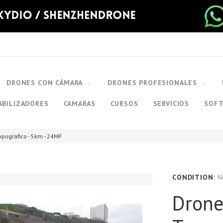
DRONES CON CÁMARA
DRONES PROFESIONALES
ABILIZADORES
CAMARAS
CURSOS
SERVICIOS
SOF
pografico - 5km - 24MP
CONDITION:
N
Drone