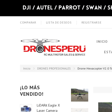
COMPARAR
LISTA DE DESEOS
REGISTRARSE
INICIO
EST
Inicio
DRONES PROFESIONALES
Drone Hexacopter V2.0 To
¡LO MÁS
VENDIDO!
LiDARit Eagle X
Laser Camera