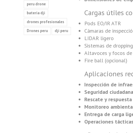
peru drone
Cargas útiles c
bateria dji
drones profesionales
Pods EO/IR ATR
Cámaras de inspección
Drones peru
dji peru
LIDAR ligero
Sistemas de dropping
Altavoces y focos d
Fire ball (opcional)
Aplicaciones r
Inspección de infrae
Seguridad ciudadan
Rescate y respuesta
Monitoreo ambienta
Entrega de carga lig
Operaciones táctica