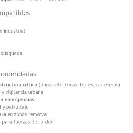
ompatibles
 industrial
e búsqueda
ecomendadas
structura crítica
(líneas eléctricas, torres, carreteras)
a
y vigilancia urbana
 a emergencias
l
y patrullaje
era
en zonas remotas
s
para fuerzas del orden