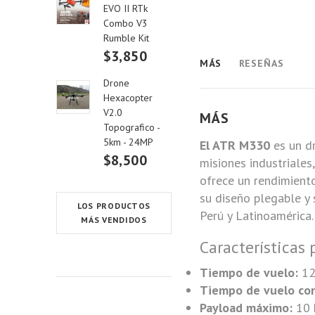
EVO II RTk
Combo V3
Rumble Kit
$3,850
MÁS
RESEÑAS
Drone
Hexacopter
V2.0
MÁS
Topografico -
5km - 24MP
El ATR M330
es un dr
$8,500
misiones industriales
ofrece un rendimient
su diseño plegable y 
LOS PRODUCTOS
Perú y Latinoamérica.
MÁS VENDIDOS
Características 
Tiempo de vuelo:
12
Tiempo de vuelo con
Payload máximo:
10 