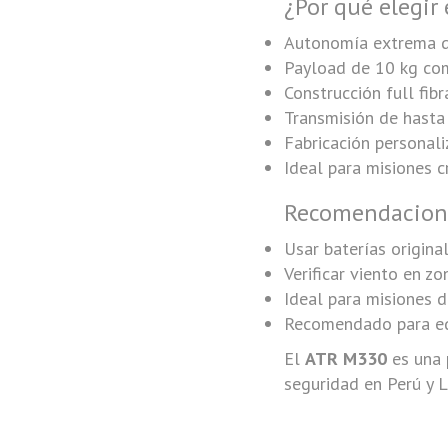
¿Por qué elegir
Autonomía extrema de 
Payload de 10 kg com
Construcción full fib
Transmisión de hasta
Fabricación personali
Ideal para misiones cr
Recomendacione
Usar baterías origin
Verificar viento en z
Ideal para misiones 
Recomendado para equ
El
ATR M330
es una 
seguridad en Perú y L