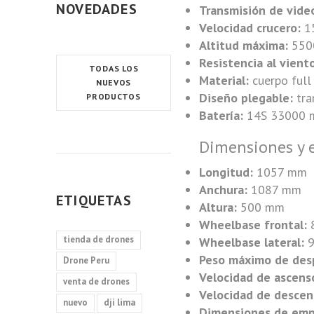
NOVEDADES
Transmisión de vide
Velocidad crucero:
1
Altitud máxima:
550
Resistencia al vient
TODAS LOS
Material:
cuerpo full
NUEVOS
Diseño plegable:
tra
PRODUCTOS
Batería:
14S 33000 
Dimensiones y e
Longitud:
1057 mm
Anchura:
1087 mm
ETIQUETAS
Altura:
500 mm
Wheelbase frontal:
tienda de drones
Wheelbase lateral:
9
Peso máximo de des
Drone Peru
Velocidad de ascens
venta de drones
Velocidad de descen
nuevo
dji lima
Dimensiones de em