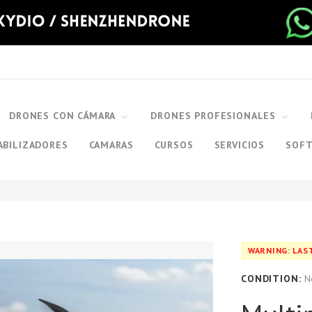
DRONES CON CÁMARA
DRONES PROFESIONALES
ABILIZADORES
CAMARAS
CURSOS
SERVICIOS
SOF
WARNING: LAS
CONDITION:
N