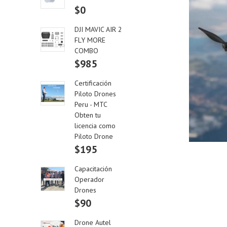
$0
DJI MAVIC AIR 2
FLY MORE
COMBO
$985
Certificación
Piloto Drones
Peru - MTC
Obten tu
licencia como
Piloto Drone
$195
Capacitación
Operador
Drones
$90
Drone Autel