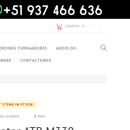
CARRITO:
0
DRONES FUMIGADORES
AUDIO DJI
TWARE
CONTACTENOS
T ITEMS IN STOCK!
ew product
1
Item