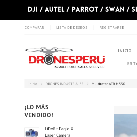
COMPARAR
LISTA DE DESEOS
REGISTRARSE
INICIO
EST
Inicio
DRONES INDUSTRIALES
Multirotor ATR M330
¡LO MÁS
VENDIDO!
LiDARit Eagle X
Laser Camera