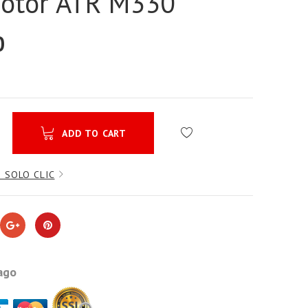
rotor ATR M330
0
ADD TO CART
 SOLO CLIC
ago