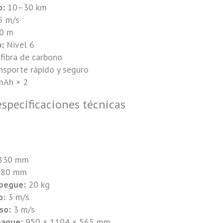
o:
10–30 km
5 m/s
0 m
o:
Nivel 6
 fibra de carbono
nsporte rápido y seguro
mAh × 2
specificaciones técnicas
830 mm
80 mm
pegue:
20 kg
o:
3 m/s
so:
3 m/s
paque:
950 × 1104 × 565 mm