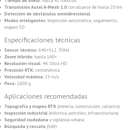
Tiempo de vuelo:
hasta 42 minutos
Transmisión Autel A-Mesh 1.0
con alcance de hasta 20 km
Detección de obstáculos omnidireccional
Modos inteligentes:
inspección automática, seguimiento,
mapeo 3D
Especificaciones técnicas
Sensor térmico:
640×512, 30Hz
Zoom híbrido:
hasta 160×
Resolución visual:
4K Ultra HD
Precisión RTK:
centimétrica
Velocidad máxima:
23 m/s
Peso:
1600 g
Aplicaciones recomendadas
Topografía y mapeo RTK
(minería, construcción, catastro)
Inspección industrial
(eléctrica, petróleo, infraestructura)
Seguridad ciudadana
y vigilancia urbana
Búsqueda y rescate
(SAR)