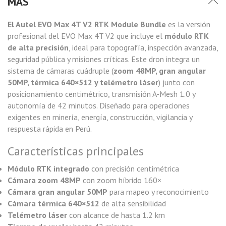
MÁS
El Autel EVO Max 4T V2 RTK Module Bundle
es la versión
profesional del EVO Max 4T V2 que incluye el
módulo RTK
de alta precisión
, ideal para topografía, inspección avanzada,
seguridad pública y misiones críticas. Este dron integra un
sistema de cámaras cuádruple (
zoom 48MP, gran angular
50MP, térmica 640×512 y telémetro láser
) junto con
posicionamiento centimétrico, transmisión A-Mesh 1.0 y
autonomía de 42 minutos. Diseñado para operaciones
exigentes en minería, energía, construcción, vigilancia y
respuesta rápida en Perú.
Características principales
Módulo RTK integrado
con precisión centimétrica
Cámara zoom 48MP
con zoom híbrido 160×
Cámara gran angular 50MP
para mapeo y reconocimiento
Cámara térmica 640×512
de alta sensibilidad
Telémetro láser
con alcance de hasta 1.2 km