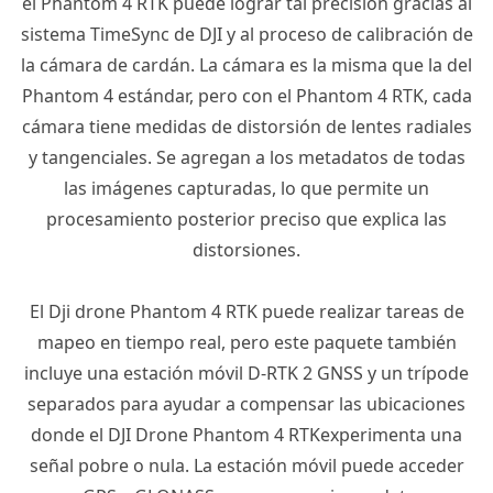
el
Phantom 4
RTK
puede lograr tal precisión gracias al
sistema TimeSync de
DJI
y al proceso de calibración de
la cámara de cardán.
La cámara es la misma que la del
Phantom 4
estándar, pero con el
Phantom 4 RTK
, cada
cámara tiene medidas de distorsión de lentes radiales
y tangenciales.
Se agregan a los metadatos de todas
las imágenes capturadas, lo que permite un
procesamiento posterior preciso que explica las
distorsiones.
El
Dji drone
Phantom 4 RTK
puede realizar tareas de
mapeo en tiempo real, pero este paquete también
incluye una estación móvil
D-RTK 2
GNSS
y un trípode
separados para ayudar a compensar las ubicaciones
donde el
DJI Drone
Phantom 4
RTK
experimenta una
señal pobre o nula.
La estación móvil puede acceder