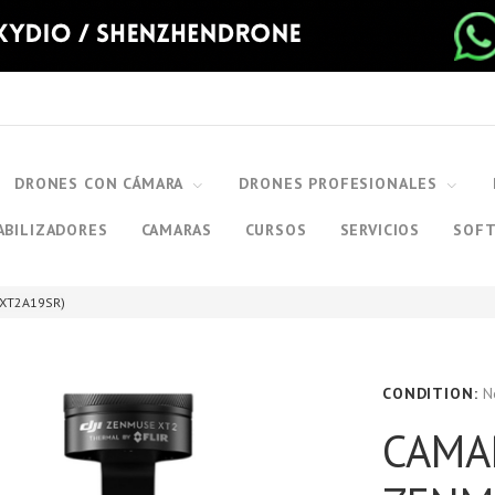
DRONES CON CÁMARA
DRONES PROFESIONALES
ABILIZADORES
CAMARAS
CURSOS
SERVICIOS
SOF
ZXT2A19SR)
CONDITION:
N
CAMAR