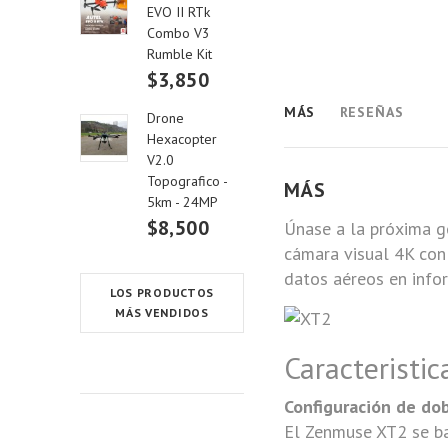
EVO II RTk
Combo V3
Rumble Kit
$3,850
MÁS
RESEÑAS
Drone
Hexacopter
V2.0
Topografico -
MÁS
5km - 24MP
$8,500
Únase a la próxima g
cámara visual 4K con 
datos aéreos en info
LOS PRODUCTOS
MÁS VENDIDOS
Caracteristic
Configuración de do
El Zenmuse XT2 se ba