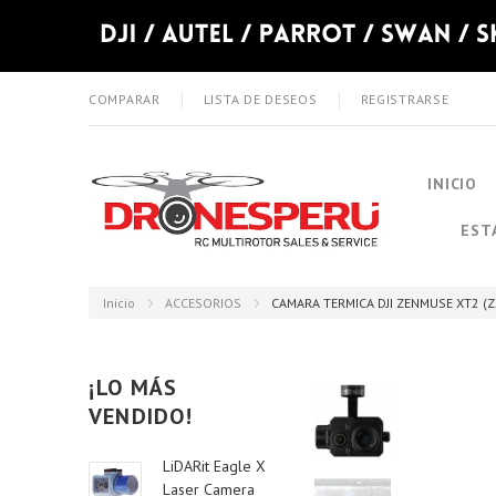
COMPARAR
LISTA DE DESEOS
REGISTRARSE
INICIO
EST
Inicio
ACCESORIOS
CAMARA TERMICA DJI ZENMUSE XT2 (
¡LO MÁS
VENDIDO!
LiDARit Eagle X
Laser Camera