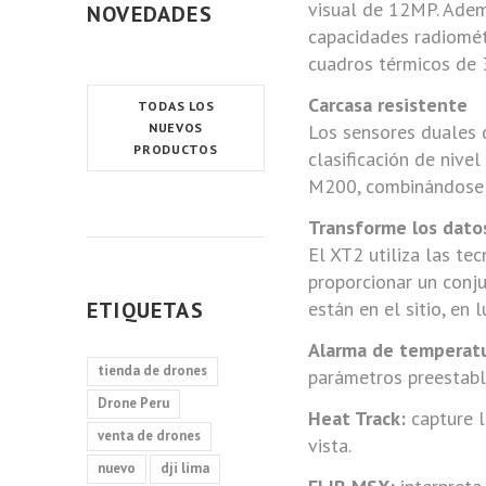
visual de 12MP. Adem
NOVEDADES
capacidades radiomét
cuadros térmicos de 
Carcasa resistente
TODAS LOS
NUEVOS
Los sensores duales d
PRODUCTOS
clasificación de nive
M200, combinándose p
Transforme los dato
El XT2 utiliza las te
proporcionar un conju
ETIQUETAS
están en el sitio, en
Alarma de temperatu
tienda de drones
parámetros preestabl
Drone Peru
Heat Track:
capture l
venta de drones
vista.
nuevo
dji lima