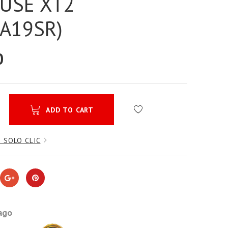
USE XT2
2A19SR)
0
ADD TO CART
 SOLO CLIC
ago