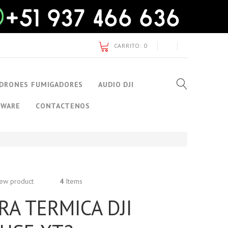
CARRITO:
0
DRONES FUMIGADORES
AUDIO DJI
TWARE
CONTACTENOS
ew product
4
Items
A TERMICA DJI