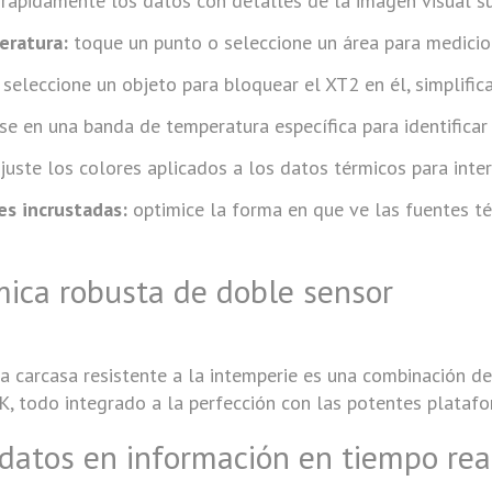
 rápidamente los datos con detalles de la imagen visual su
eratura:
toque un punto o seleccione un área para medicio
seleccione un objeto para bloquear el XT2 en él, simplifi
e en una banda de temperatura específica para identificar
juste los colores aplicados a los datos térmicos para inte
s incrustadas:
optimice la forma en que ve las fuentes tér
mica robusta de doble sensor
a carcasa resistente a la intemperie es una combinación d
K, todo integrado a la perfección con las potentes plataf
datos en información en tiempo rea