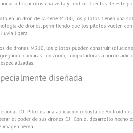
rcionar a los pilotos una vista y control directos de este p
ta en un dron de la serie M200, los pilotos tienen una s
nología de drones, permitiendo que los pilotos vuelen con 
lluvia ligera.
os de drones M210, los pilotos pueden construir solucion
agregando cámaras con zoom, computadoras a bordo adicion
especializadas.
specialmente diseñada
esional. DJI Pilot es una aplicación robusta de Android de
berar el poder de sus drones DJI. Con el desarrollo hecho e
e imagen aérea.