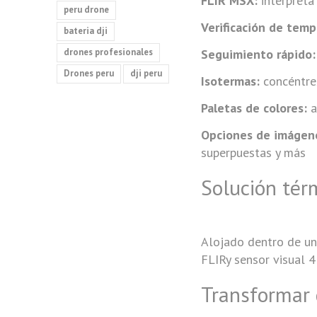
FLIR MSX:
interpreta
peru drone
Verificación de temp
bateria dji
drones profesionales
Seguimiento rápido:
Drones peru
dji peru
Isotermas:
concéntres
Paletas de colores:
a
Opciones de imágene
superpuestas y más
Solución tér
Alojado dentro de un
FLIRy sensor visual 4
Transformar 