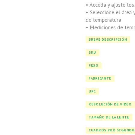
• Acceda y ajuste lo
• Seleccione el área 
de temperatura
• Mediciones de tempe
BREVE DESCRIPCIÓN
SKU
PESO
FABRICANTE
UPC
RESOLUCIÓN DE VIDEO
TAMAÑO DE LA LENTE
CUADROS POR SEGUNDO