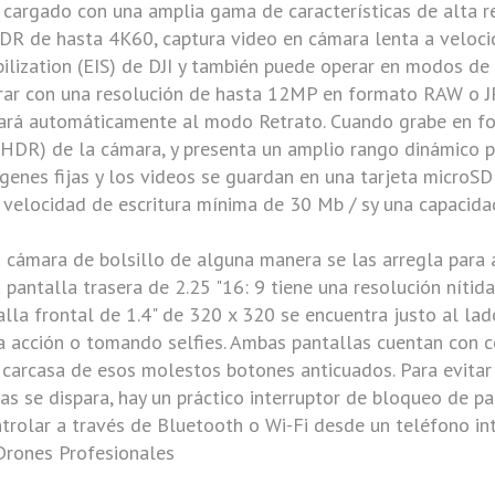
 cargado con una amplia gama de características de alta 
HDR de hasta
4K
60, captura video en cámara lenta a veloc
ilization (EIS) de
DJI
y también puede operar en modos de 
urar con una resolución de hasta 12MP en formato RAW o JP
iará automáticamente al modo Retrato. Cuando grabe en f
HDR) de la cámara, y presenta un amplio rango dinámico par
genes fijas y los videos se guardan en una tarjeta microS
velocidad de escritura mínima de 30 Mb / sy una capaci
a cámara de bolsillo de alguna manera se las arregla para 
pantalla trasera de 2.25 "16: 9 tiene una resolución nítid
alla frontal de 1.4" de 320 x 320 se encuentra justo al lado
 acción o tomando selfies. Ambas pantallas cuentan con co
 carcasa de esos molestos botones anticuados. Para evitar
ras se dispara, hay un práctico interruptor de bloqueo de p
rolar a través de Bluetooth o Wi-Fi desde un teléfono int
rones Profesionales