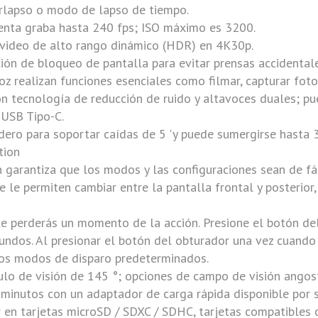
erlapso o modo de lapso de tiempo.
nta graba hasta 240 fps; ISO máximo es 3200.
video de alto rango dinámico (HDR) en 4K30p.
ón de bloqueo de pantalla para evitar prensas accidentales
 realizan funciones esenciales como filmar, capturar fotos
n tecnología de reducción de ruido y altavoces duales; pu
 USB Tipo-C.
ero para soportar caídas de 5 'y puede sumergirse hasta 3
tion
 garantiza que los modos y las configuraciones sean de fác
e le permiten cambiar entre la pantalla frontal y posterio
e perderás un momento de la acción. Presione el botón de
ndos. Al presionar el botón del obturador una vez cuando
los modos de disparo predeterminados.
ulo de visión de 145 °; opciones de campo de visión angost
minutos con un adaptador de carga rápida disponible por 
 en tarjetas microSD / SDXC / SDHC, tarjetas compatibles