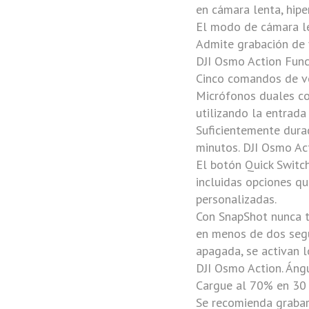
en cámara lenta, hip
El modo de cámara le
Admite grabación de 
DJI Osmo Action
Funci
Cinco comandos de voz
Micrófonos duales co
utilizando la entrada
Suficientemente durad
minutos.
DJI Osmo Ac
El botón Quick Switch
incluidas opciones qu
personalizadas.
Con SnapShot nunca t
en menos de dos segu
apagada, se activan 
DJI Osmo Action
. Áng
Cargue al 70% en 30 
Se recomienda grabar