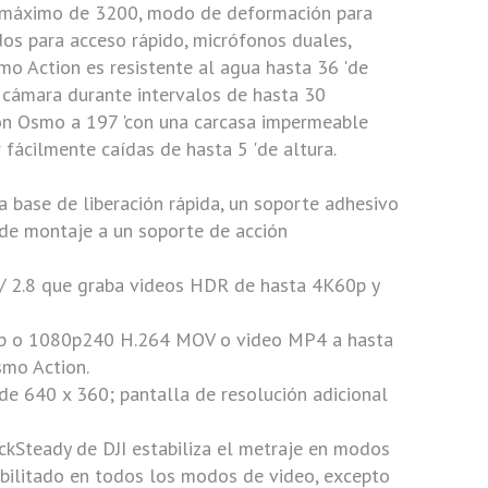
ISO máximo de 3200, modo de deformación para
dos para acceso rápido, micrófonos duales,
mo Action
es resistente al agua hasta 36 'de
 cámara durante intervalos de hasta 30
ión Osmo a 197 'con una carcasa impermeable
 fácilmente caídas de hasta 5 'de altura.
a base de liberación rápida, un soporte adhesivo
 de montaje a un soporte de acción
 / 2.8 que graba videos HDR de hasta 4K60p y
60p o 1080p240 H.264 MOV o video MP4 a hasta
smo Action
.
n de 640 x 360; pantalla de resolución adicional
RockSteady de
DJI
estabiliza el metraje en modos
abilitado en todos los modos de video, excepto