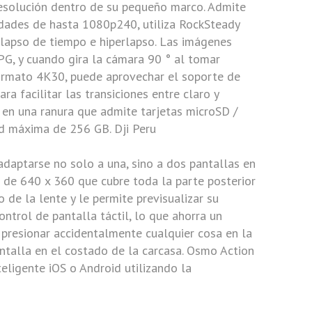
resolución dentro de su pequeño marco. Admite
idades de hasta 1080p240, utiliza RockSteady
lapso de tiempo e hiperlapso. Las imágenes
G, y cuando gira la cámara 90 ° al tomar
ormato 4K30, puede aprovechar el soporte de
a facilitar las transiciones entre claro y
D en una ranura que admite tarjetas microSD /
dad máxima de 256 GB.
Dji Peru
adaptarse no solo a una, sino a dos pantallas en
a de 640 x 360 que cubre toda la parte posterior
 de la lente y le permite previsualizar su
ntrol de pantalla táctil, lo que ahorra un
 presionar accidentalmente cualquier cosa en la
antalla en el costado de la carcasa. Osmo Action
eligente iOS o Android utilizando la