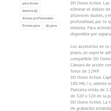
DJI
Osmo Action
. Las
peru drone
eliminar el doblez d
bateria dji
altavoces duales, y e
drones profesionales
profundidad, por lo 
Drones peru
dji peru
minutos. Para activi
disponible por separa
Los accesorios en la 
plano, un soporte ad
compatible.
DJI Osmo
Cámara de acción com
fotos de 12MP.
DJI Osmo Action
. Ca
100 Mb / s; admite m
Pantalla nítida de 2.
de 320 x 320 en la pa
DJI Osmo Action
. La 
de grabación estánda