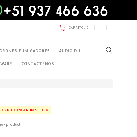
CARRITO:
0
DRONES FUMIGADORES
AUDIO DJI
TWARE
CONTACTENOS
 IS NO LONGER IN STOCK
ew product