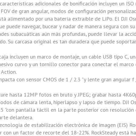
 características adicionales de bonificación incluyen un 
e FOV de gran angular, modos de configuración personaliza
stá alimentado por una batería extraíble de LiPo. El
DJI
Os
que puede navegar, bucear y nadar de manera segura con su
dades subacuáticas aún más profundas, puede llevar la acc
do. Su carcasa original es tan duradera que puede soportar
caja incluyen un marco de montaje, un cable USB tipo C, un
hesivo curvo y un tornillo conector para conectar el marco
 Action
.
pacta con sensor CMOS de 1 / 2.3 "y lente gran angular f
pture hasta 12MP fotos en bruto y JPEG; grabar hasta 4K
odos de cámara lenta, hiperlapso y lapso de tiempo.
DJI O
25 "con pantalla táctil en la parte posterior con resolució
rte delantera.
tecnología de estabilización electrónica de imagen (EIS) 
r con un factor de recorte del 18-22%. RockSteady está h