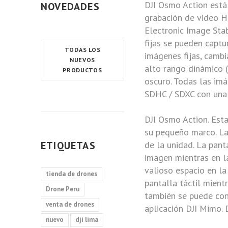
DJI Osmo Action
está
NOVEDADES
grabación de video 
Electronic Image Stab
fijas se pueden capt
TODAS LOS
imágenes fijas, camb
NUEVOS
alto rango dinámico (
PRODUCTOS
oscuro. Todas las imá
SDHC / SDXC con una 
DJI
Osmo Action
. Est
su pequeño marco. La 
ETIQUETAS
de la unidad. La pant
imagen mientras en la
valioso espacio en la
tienda de drones
pantalla táctil mient
Drone Peru
también se puede cont
venta de drones
aplicación
DJI Mimo
.
D
nuevo
dji lima