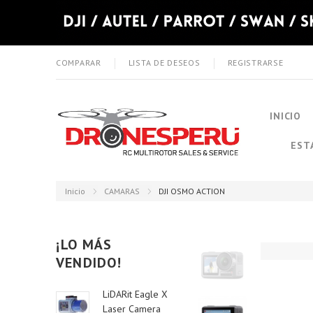
COMPARAR
LISTA DE DESEOS
REGISTRARSE
INICIO
EST
Inicio
CAMARAS
DJI OSMO ACTION
¡LO MÁS
VENDIDO!
LiDARit Eagle X
Laser Camera