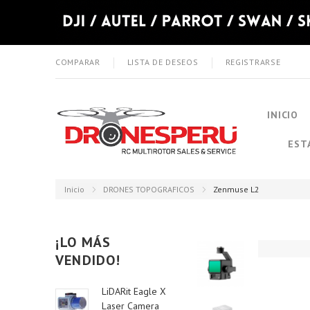
COMPARAR
LISTA DE DESEOS
REGISTRARSE
INICIO
EST
Inicio
DRONES TOPOGRAFICOS
Zenmuse L2
¡LO MÁS
VENDIDO!
LiDARit Eagle X
Laser Camera