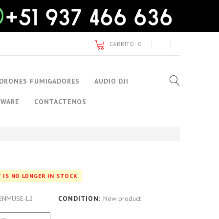
CARRITO:
0
DRONES FUMIGADORES
AUDIO DJI
TWARE
CONTACTENOS
 IS NO LONGER IN STOCK
ENMUSE-L2
CONDITION:
New product