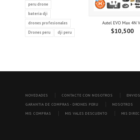
peru drone
bateria dji
Autel EVO Max 4N 
drones profesionales
$10,500
Drones peru
dji peru
NOVEDADES
CONTACTE CON NOSOTROS
ENVIO
GARANTIA DE COMPRAS - DRONES PERU
NOSOTROS
MIS COMPRAS
MIS VALES DESCUENTO
MIS DIRE