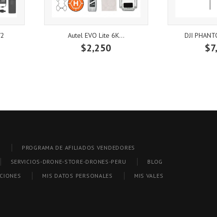
V2
Autel EVO Lite 6K...
DJI PHANTO
$2,250
$7
S
PROGRAMA DE AFILIADOS VENDEDORES
SERVICIOS-DRONE-STORE-DRONES-PERU
BLOG
CCIONES
MIS DATOS PERSONALES
MIS VALES