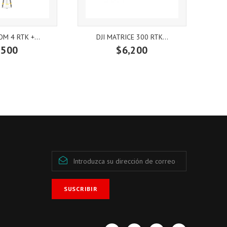
M 4 RTK +...
DJI MATRICE 300 RTK...
D
,500
$6,200
SUSCRIBIR