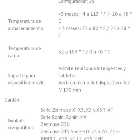
Configuración: 2S
<3 meses: -4 a 113 ° F / -20 a 45 °
Temperatura de
C
almacenamiento
> 3 meses: 72 a 82 ° F / 22 a 28 °
C
Temperatura de
32 a 104 ° F / 0 a 40 ° C
carga
Admite teléfonos inteligentes y
Soporte para
tabletas
dispositivo móvil
Ancho máximo del dispositivo: 6.7
"/ 170 mm
Cardán
Serie Zenmuse X: X3, X5 y X5R, XT
Serie Ronin: Ronin-MX
Gimbals
Zenmuse Z30
compatibles
Zenmuse Z15 Serie HD: Z15-A7, Z15-
BMPCC, Z15-5D III, Z15-GH4