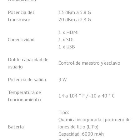
Potencia del
13 dBm a 5.8 G
transmisor
20 dBm a 2.4 G
1 x HDMI
Conectividad
1 x SDI
1 x USB
Doble capacidad de
Control de maestro y esclavo
usuario
Potencia de salida
9 W
Temperatura de
14 a 104 ° F / -10 a 40 ° C
funcionamiento
Tipo:
Química incorporada : polímero de
Batería
iones de litio (LiPo)
Capacidad: 6000 mAh