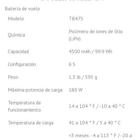
Batería de vuelo
Modelo
TB47S
Polímero de iones de litio
Química
(LiPo)
Capacidad
4500 mAh / 99.9 Wh
Configuración
6 S
Peso
1.3 lb / 595 g
Máxima potencia de carga
180 W
Temperatura de
14 a 104 ° F / -10 a 40 ° C
funcionamiento
Temperatura de carga
41 a 104 ° F / 5 a 40 ° C
<3 meses: -4 a 113 ° F / -20 a