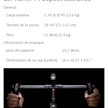
General
Carga máxima
1-30 lb (0.45-13.6 kg)
Tamaño de la correa
28-44 "(71-112 cm)
Peso
12 libras (5,4 kg)
Información de empaque
peso del paquete
19,2 libras
Dimensiones de la caja (LxWxH)
26 x 16.25 x 10.2 "