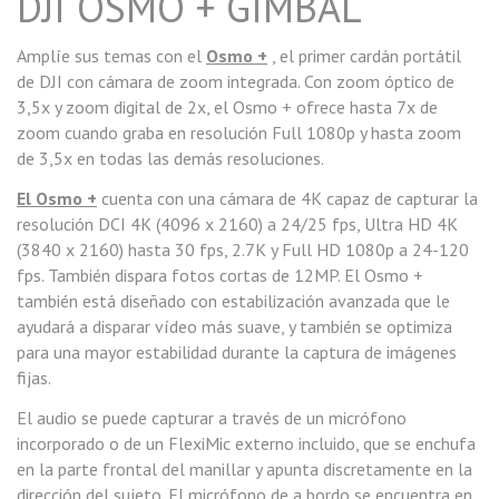
DJI OSMO + GIMBAL
Amplíe sus temas con el
Osmo +
, el primer cardán portátil
de DJI con cámara de zoom integrada. Con zoom óptico de
3,5x y zoom digital de 2x, el Osmo + ofrece hasta 7x de
zoom cuando graba en resolución Full 1080p y hasta zoom
de 3,5x en todas las demás resoluciones.
El Osmo +
cuenta con una cámara de 4K capaz de capturar la
resolución DCI 4K (4096 x 2160) a 24/25 fps, Ultra HD 4K
(3840 x 2160) hasta 30 fps, 2.7K y Full HD 1080p a 24-120
fps. También dispara fotos cortas de 12MP. El Osmo +
también está diseñado con estabilización avanzada que le
ayudará a disparar vídeo más suave, y también se optimiza
para una mayor estabilidad durante la captura de imágenes
fijas.
El audio se puede capturar a través de un micrófono
incorporado o de un FlexiMic externo incluido, que se enchufa
en la parte frontal del manillar y apunta discretamente en la
dirección del sujeto. El micrófono de a bordo se encuentra en