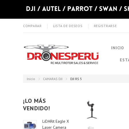
COMPARAR
LISTA DE DESEOS
REGISTRARSE
INICIO
EST
Inicio
CAMARAS DJI
DJI RS 5
¡LO MÁS
VENDIDO!
LiDARit Eagle X
Laser Camera