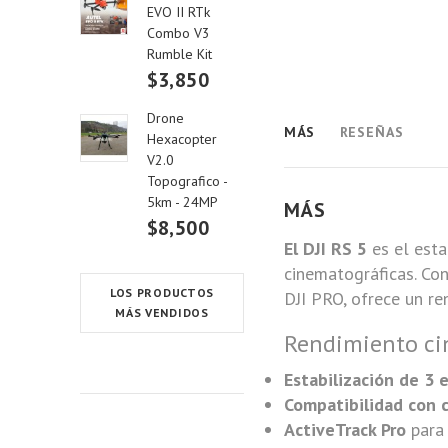
EVO II RTk
Combo V3
Rumble Kit
$3,850
Drone
MÁS
RESEÑAS
Hexacopter
V2.0
Topografico -
5km - 24MP
MÁS
$8,500
El DJI RS 5
es el esta
cinematográficas. Co
LOS PRODUCTOS
DJI PRO, ofrece un r
MÁS VENDIDOS
Rendimiento ci
Estabilización de 3 e
Compatibilidad con 
ActiveTrack Pro
para