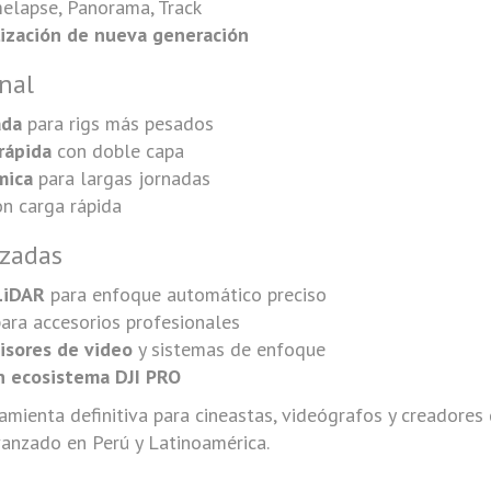
melapse, Panorama, Track
lización de nueva generación
nal
ada
para rigs más pesados
 rápida
con doble capa
mica
para largas jornadas
n carga rápida
zadas
LiDAR
para enfoque automático preciso
ara accesorios profesionales
isores de video
y sistemas de enfoque
on ecosistema DJI PRO
amienta definitiva para cineastas, videógrafos y creadores 
vanzado en Perú y Latinoamérica.