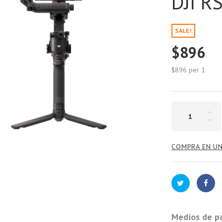
DJI R
SALE!
$896
$896
per 1
COMPRA EN UN
Medios de p