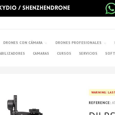
DRONES CON CÁMARA
DRONES PROFESIONALES
ABILIZADORES
CAMARAS
CURSOS
SERVICIOS
SOF
WARNING: LAS
REFERENCE:
A