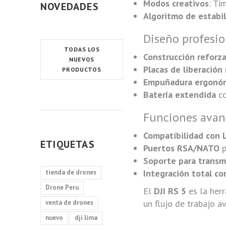
Modos creativos
: Ti
NOVEDADES
Algoritmo de estabi
Diseño profesio
TODAS LOS
Construcción reforz
NUEVOS
Placas de liberación
PRODUCTOS
Empuñadura ergonó
Batería extendida
co
Funciones avan
Compatibilidad con 
ETIQUETAS
Puertos RSA/NATO
p
Soporte para transm
Integración total c
tienda de drones
Drone Peru
El
DJI RS 5
es la herr
un flujo de trabajo a
venta de drones
nuevo
dji lima