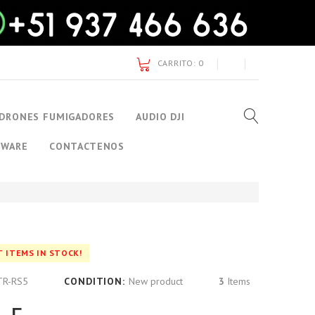
CARRITO:
0
DRONES FUMIGADORES
AUDIO DJI
TWARE
CONTACTENOS
T ITEMS IN STOCK!
TR-RS5
CONDITION:
New product
3
Items