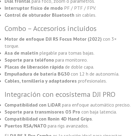
Dial frontal
para foco, zoom o parámetros.
Interruptor físico de modo
PF / PTF / FPV.
Control de obturador Bluetooth
sin cables.
Combo – Accesorios incluidos
Motor de enfoque DJI RS Focus Motor (2022)
con 3×
torque.
Asa de maletín
plegable para tomas bajas.
Soporte para teléfono
para monitoreo.
Placas de liberación rápida
de doble capa.
Empuñadura de batería BG30
con 12 h de autonomía.
Cables, tornillería y adaptadores
profesionales.
Integración con ecosistema DJI PRO
Compatibilidad con LiDAR
para enfoque automático preciso.
Soporte para transmisores O3 Pro
con baja latencia.
Compatibilidad con Ronin 4D Hand Grips
.
Puertos RSA/NATO
para rigs avanzados.
El
DJI RS 3 Pro Combo
es la solución ideal para cineastas,